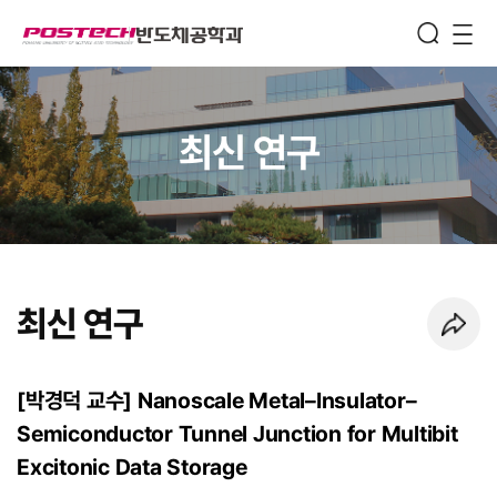
Semiconductor
Engineering
메뉴보기
최신 연구
최신 연구
페이지 URL 복사 하기
[박경덕 교수] Nanoscale Metal–Insulator–
Semiconductor Tunnel Junction for Multibit
Excitonic Data Storage