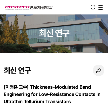
Semiconductor
Engineering
메뉴보기
최신 연구
최신 연구
페이지 URL 복사 하기
[이병훈 교수] Thickness-Modulated Band
Engineering for Low-Resistance Contacts in
Ultrathin Tellurium Transistors