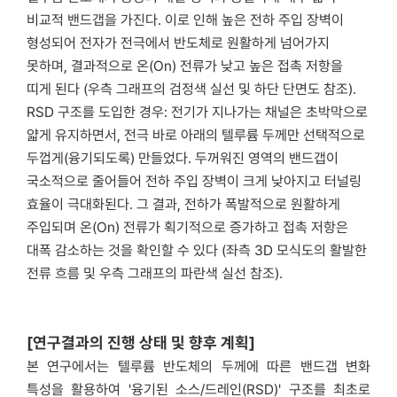
비교적 밴드갭을 가진다. 이로 인해 높은 전하 주입 장벽이
형성되어 전자가 전극에서 반도체로 원활하게 넘어가지
못하며, 결과적으로 온(On) 전류가 낮고 높은 접촉 저항을
띠게 된다 (우측 그래프의 검정색 실선 및 하단 단면도 참조).
RSD 구조를 도입한 경우: 전기가 지나가는 채널은 초
박막으로
얇게 유지하면서, 전극 바로 아래의 텔루륨 두께만 선택적으로
두껍게(융기되도록) 만들었다. 두꺼워진 영역의 밴드갭이
국소적으로 줄어들어 전하 주입 장벽이 크게 낮아지고 터널링
효율이 극대화된다. 그 결과, 전하가 폭발적으로 원활하게
주입되며 온(On) 전류가 획기적으로 증가하고 접촉 저항은
대폭 감소하는 것을 확인할 수 있다 (좌측 3D 모식도의 활발한
전류 흐름 및 우측 그래프의 파란색 실선 참조).
[연구결과의 진행 상태 및 향후 계획]
본 연구에서는 텔루륨 반도체의 두께에 따른 밴드갭 변화
특성을 활용하여 '융기된 소스/드레인(RSD)' 구조를 최초로