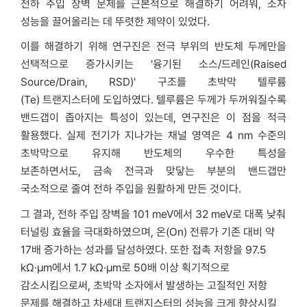
전하 주입 장벽 문제를 근본적으로 해결하기 어려워, 소자
성능을 끌어올리는 데 뚜렷한 제약이 있었다.
이를 해결하기 위해 연구진은 전극 부위의 반도체 두께만을
선택적으로 증가시키는 '융기된 소스/드레인(Raised
Source/Drain, RSD)' 구조를 초박막 텔루륨
(Te) 트랜지스터에 도입하였다. 텔루륨은 두께가 두꺼워질수록
밴드갭이 좁아지는 특성이 있는데, 연구진은 이 점을 적극
활용했다. 실제 전기가 지나가는 채널 영역은 4 nm 수준의
초박막으로 유지해 반도체의 우수한 특성을
보존하면서도, 금속 전극과 맞닿는 부분의 밴드갭만
국소적으로 줄여 전하 주입을 원활하게 만든 것이다.
그 결과, 전하 주입 장벽을 101 meV에서 32 meV로 대폭 낮춰
터널링 효율을 극대화하였으며, 온(On) 전류가 기존 대비 약
17배 증가하는 성과를 달성하였다. 또한 접촉 저항을 97.5
kΩ·μm에서 1.7 kΩ·μm로 50배 이상 획기적으로
감소시킴으로써, 초박막 소자에서 발생하는 고질적인 저항
문제를 해결하고 차세대 트랜지스터의 성능을 크게 향상시킬