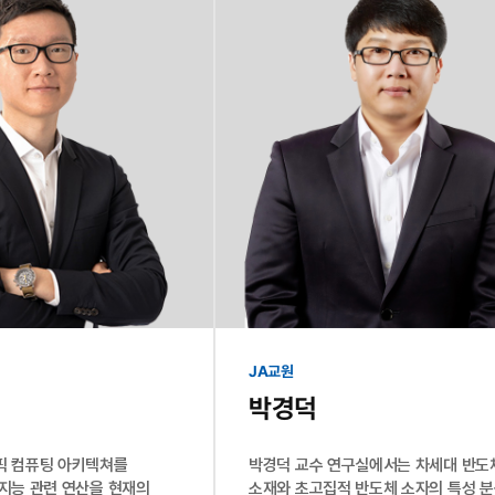
JA교원
박경덕
픽 컴퓨팅 아키텍쳐를
박경덕 교수 연구실에서는 차세대 반도
지능 관련 연산을 현재의
소재와 초고집적 반도체 소자의 특성 