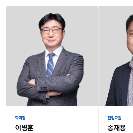
학과장
전임교원
이병훈
송재용