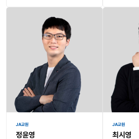
JA교원
JA교원
정윤영
최시영