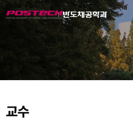
Semiconductor
Engineering
교수