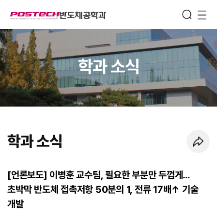
Semiconductor
Engineering
메뉴보기
학과 소식
학과 소식
페이지 URL 복사 하기
[언론보도] 이병훈 교수팀, 필요한 부분만 두껍게…
초박막 반도체 접촉저항 50분의 1, 전류 17배↑ 기술
개발