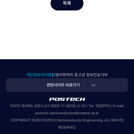
목록
개인정보처리방침
영리목적의 광고성 정보전송거부
관련사이트 바로가기
POSTECH
37673 경상북도 포항시 남구 청암로 77 (효자동 산 31) / Tel:
직원연락처
/ E-mail:
postech-semiconductor@postech.ac.kr
COPYRIGHT 2025 POSTECH Semiconductor Engineering. ALL RIGHTS
RESERVED.