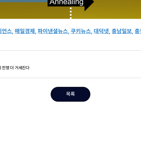
이언스
,
매일경제
,
파이낸셜뉴스
,
쿠키뉴스
,
대덕넷
,
충남일보
,
충
체 전쟁 더 거세진다
목록