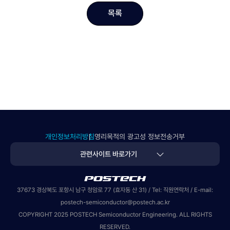
목록
개인정보처리방침
영리목적의 광고성 정보전송거부
관련사이트 바로가기
POSTECH
37673 경상북도 포항시 남구 청암로 77 (효자동 산 31) / Tel:
직원연락처
/ E-mail:
postech-semiconductor@postech.ac.kr
COPYRIGHT 2025 POSTECH Semiconductor Engineering. ALL RIGHTS
RESERVED.