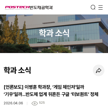
Semiconductor
Engineering
메뉴보기
학과 소식
학과 소식
페이지 URL 복사 하기
[언론보도] 이병훈 학과장, ‘게임 체인저’일까
‘기우’일까…반도체 업계 뒤흔든 구글 ‘터보퀀트’ 정체
525
2026.04.06