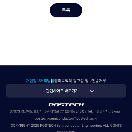
목록
개인정보처리방침
영리목적의 광고성 정보전송거부
관련사이트 바로가기
POSTECH
37673 경상북도 포항시 남구 청암로 77 (효자동 산 31) / Tel:
직원연락처
/ E-mail:
postech-semiconductor@postech.ac.kr
COPYRIGHT 2025 POSTECH Semiconductor Engineering. ALL RIGHTS